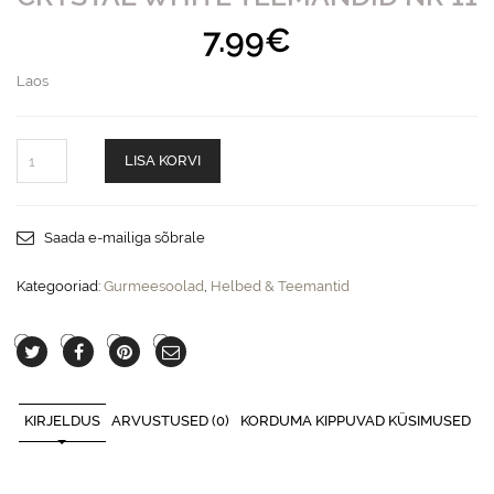
7.99
€
Laos
CRYSTAL
LISA KORVI
WHITE
teemandid
nr
11
Saada e-mailiga sõbrale
quantity
Kategooriad:
Gurmeesoolad
,
Helbed & Teemantid
KIRJELDUS
ARVUSTUSED (0)
KORDUMA KIPPUVAD KÜSIMUSED