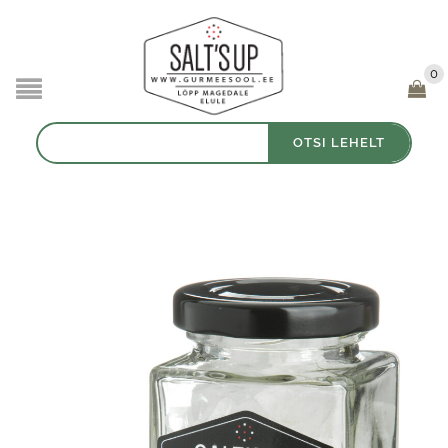
0
Otsi:
OTSI LEHELT