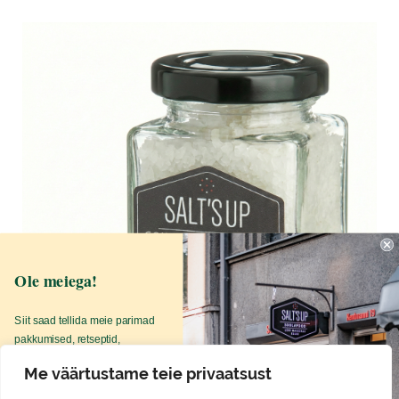
Ole meiega!
Siit saad tellida meie parimad
pakkumised, retseptid,
soolalood otse oma postkasti.
Me väärtustame teie privaatsust
Tasmaania meresoolahelbed nr 54
SINU NIMI