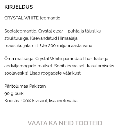
KIRJELDUS
CRYSTAL WHITE teemantid
Soolateemantid. Crystal clear – puhta ja täiusliku
struktuuriga. Kaevandatud Himaalaja
mäestiku jalamilt. Üle 200 miljoni aasta vana.
Õrna maitsega. Crystal White parandab liha-, kala- ja
aedviljaroogade maitset. Sobib ideaalselt kasutamiseks
soolaveskis! Lisab roogadele väärikust.
Päritolumaa Pakistan
90 g purk
Koostis: 100% kivisool, lisaainetevaba
VAATA KA NEID TOOTEID