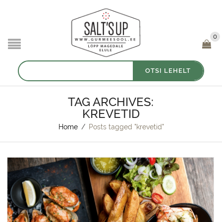
0
Otsi:
OTSI LEHELT
TAG ARCHIVES:
KREVETID
Home
/
Posts tagged "krevetid"