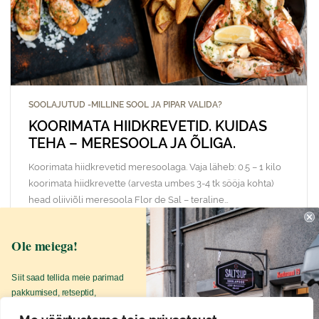
SOOLAJUTUD -MILLINE SOOL JA PIPAR VALIDA?
KOORIMATA HIIDKREVETID. KUIDAS
TEHA – MERESOOLA JA ÕLIGA.
Koorimata hiidkrevetid meresoolaga. Vaja läheb: 0.5 – 1 kilo
koorimata hiidkrevette (arvesta umbes 3-4 tk sööja kohta)
head oliiviõli meresoola Flor de Sal – teraline…
Ole meiega!
LOE EDASI
Siit saad tellida meie parimad
pakkumised, retseptid,
soolalood otse oma postkasti.